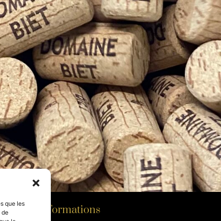
es que les
Informations
t de