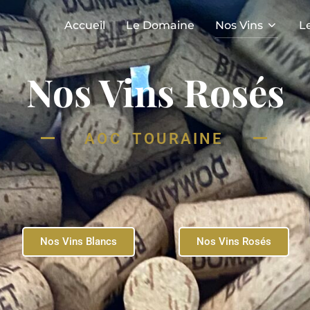
Accueil
Le Domaine
Nos Vins
L
Nos Vins Rosés
AOC TOURAINE
Nos Vins Blancs
Nos Vins Rosés